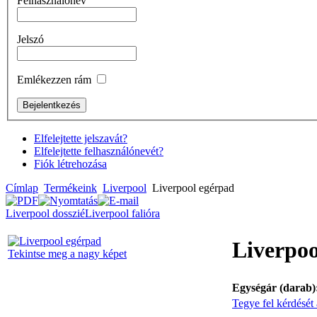
Felhasználónév
Jelszó
Emlékezzen rám
Elfelejtette jelszavát?
Elfelejtette felhasználónevét?
Fiók létrehozása
Címlap
Termékeink
Liverpool
Liverpool egérpad
Liverpool dosszié
Liverpool falióra
Liverpoo
Tekintse meg a nagy képet
Egységár (darab)
Tegye fel kérdését