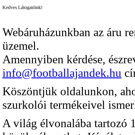
Kedves Látogatóink!
Webáruházunkban az áru ren
üzemel.
Amennyiben kérdése, észrev
info@footballajandek.hu
cí
Köszöntjük oldalunkon, ahol
szurkolói termékeivel isme
A világ élvonalába tartozó 