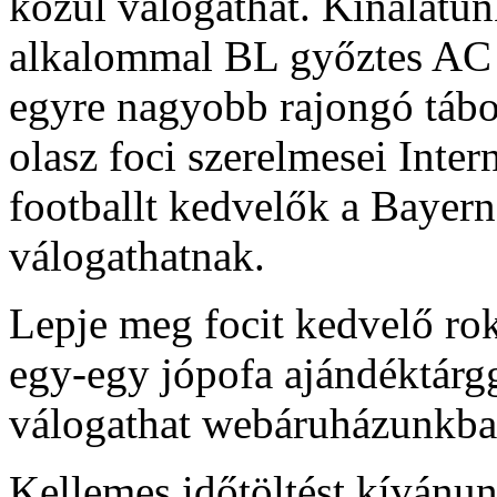
közül válogathat. Kínálatu
alkalommal BL győztes AC 
egyre nagyobb rajongó tábo
olasz foci szerelmesei Inter
footballt kedvelők a Bayer
válogathatnak.
Lepje meg focit kedvelő rok
egy-egy jópofa ajándéktárg
válogathat webáruházunkba
Kellemes időtöltést kívánu