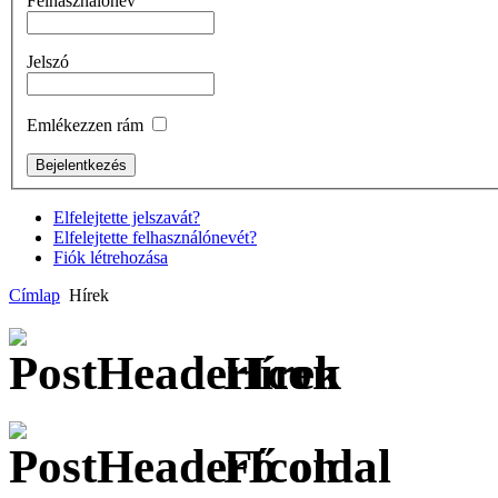
Felhasználónév
Jelszó
Emlékezzen rám
Elfelejtette jelszavát?
Elfelejtette felhasználónevét?
Fiók létrehozása
Címlap
Hírek
Hírek
Fő oldal