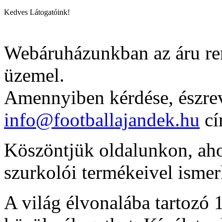
Kedves Látogatóink!
Webáruházunkban az áru ren
üzemel.
Amennyiben kérdése, észrev
info@footballajandek.hu
cí
Köszöntjük oldalunkon, ahol
szurkolói termékeivel isme
A világ élvonalába tartozó 