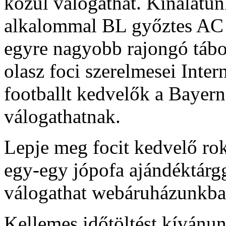
közül válogathat. Kínálatu
alkalommal BL győztes AC 
egyre nagyobb rajongó tábo
olasz foci szerelmesei Inter
footballt kedvelők a Bayer
válogathatnak.
Lepje meg focit kedvelő rok
egy-egy jópofa ajándéktárg
válogathat webáruházunkba
Kellemes időtöltést kívánu