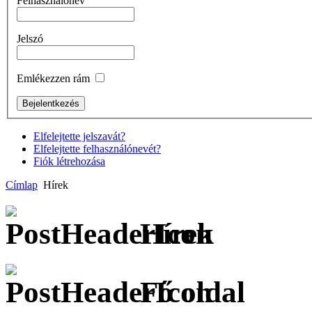
Felhasználónév
Jelszó
Emlékezzen rám
Elfelejtette jelszavát?
Elfelejtette felhasználónevét?
Fiók létrehozása
Címlap
Hírek
Hírek
Fő oldal