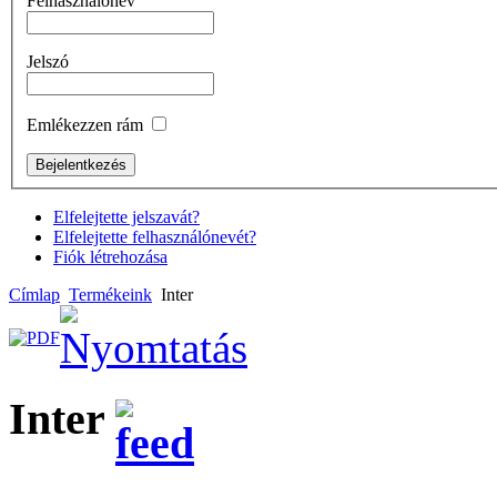
Felhasználónév
Jelszó
Emlékezzen rám
Elfelejtette jelszavát?
Elfelejtette felhasználónevét?
Fiók létrehozása
Címlap
Termékeink
Inter
Inter