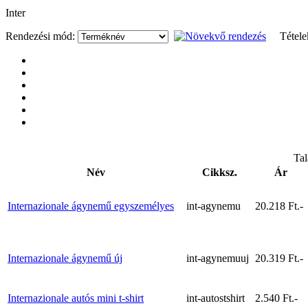
Inter
Rendezési mód:
Tétel
Tal
Név
Cikksz.
Ár
Internazionale ágynemű egyszemélyes
int-agynemu
20.218 Ft.-
Internazionale ágynemű új
int-agynemuuj
20.319 Ft.-
Internazionale autós mini t-shirt
int-autostshirt
2.540 Ft.-