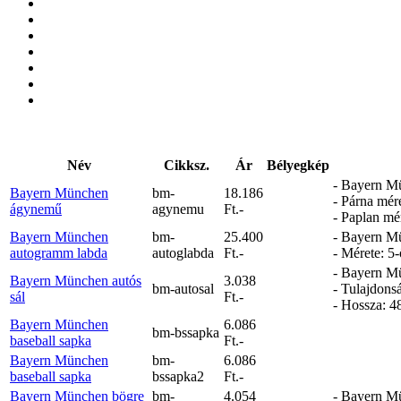
Név
Cikksz.
Ár
Bélyegkép
- Bayern Mü
Bayern München
bm-
18.186
- Párna mér
ágynemű
agynemu
Ft.-
- Paplan mé
Bayern München
bm-
25.400
- Bayern Mün
autogramm labda
autoglabda
Ft.-
- Mérete: 5-
- Bayern Mün
Bayern München autós
3.038
bm-autosal
- Tulajdons
sál
Ft.-
- Hossza: 4
Bayern München
6.086
bm-bssapka
baseball sapka
Ft.-
Bayern München
bm-
6.086
baseball sapka
bssapka2
Ft.-
Bayern München bögre
bm-
4.054
- Bayern Mü