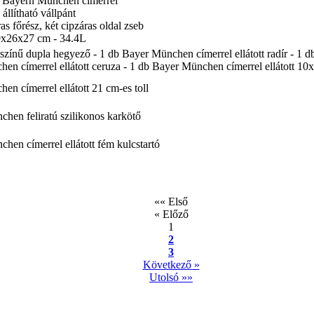
a Bayern München címerrel
 állítható vállpánt
as főrész, két cipzáras oldal zseb
9x26x27 cm - 34.4L
s színű dupla hegyező - 1 db Bayer München címerrel ellátott radír - 1 
en címerrel ellátott ceruza - 1 db Bayer München címerrel ellátott 10
en címerrel ellátott 21 cm-es toll
hen feliratú szilikonos karkötő
hen címerrel ellátott fém kulcstartó
«« Első
« Előző
1
2
3
Következő »
Utolsó »»