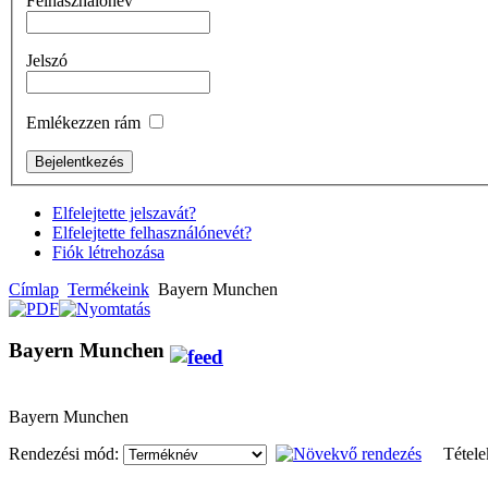
Felhasználónév
Jelszó
Emlékezzen rám
Elfelejtette jelszavát?
Elfelejtette felhasználónevét?
Fiók létrehozása
Címlap
Termékeink
Bayern Munchen
Bayern Munchen
Bayern Munchen
Rendezési mód:
Tétel