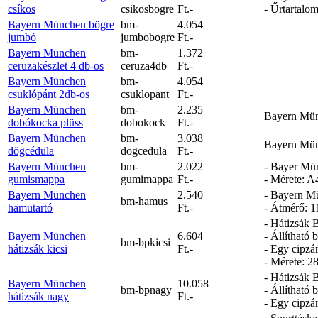
csíkos
csikosbogre
Ft.-
- Űrtartalom
Bayern München bögre
bm-
4.054
jumbó
jumbobogre
Ft.-
Bayern München
bm-
1.372
ceruzakészlet 4 db-os
ceruza4db
Ft.-
Bayern München
bm-
4.054
csuklópánt 2db-os
csuklopant
Ft.-
Bayern München
bm-
2.235
Bayern Münc
dobókocka plüss
dobokock
Ft.-
Bayern München
bm-
3.038
Bayern Münc
dögcédula
dogcedula
Ft.-
Bayern München
bm-
2.022
- Bayer Mün
gumismappa
gumimappa
Ft.-
- Mérete: A
Bayern München
2.540
- Bayern Mü
bm-hamus
hamutartó
Ft.-
- Átmérő: 1
- Hátizsák 
Bayern München
6.604
- Állítható b
bm-bpkicsi
hátizsák kicsi
Ft.-
- Egy cipzár
- Mérete: 2
- Hátizsák 
Bayern München
10.058
bm-bpnagy
- Állítható b
hátizsák nagy
Ft.-
- Egy cipzár