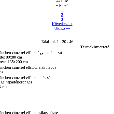
«« Első
« Előző
1
2
3
Következő »
Utolsó »»
Találatok 1 - 20 / 46
Termékismertető
nchen címerrel ellátott ágynemű huzat
ete: 80x80 cm
rete: 135x200 cm
chen címerrel ellátott, aláírt labda
ös
chen címerrel ellátott autós sál
ága: tapadókorongos
8 cm
nchen címerrel ellátott csíkos bögre