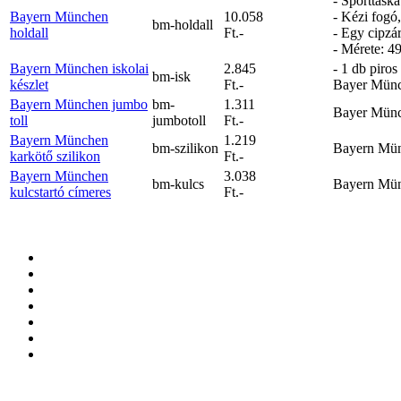
- Sporttásk
Bayern München
10.058
- Kézi fogó,
bm-holdall
holdall
Ft.-
- Egy cipzár
- Mérete: 4
Bayern München iskolai
2.845
- 1 db piro
bm-isk
készlet
Ft.-
Bayer Münch
Bayern München jumbo
bm-
1.311
Bayer Münch
toll
jumbotoll
Ft.-
Bayern München
1.219
bm-szilikon
Bayern Münc
karkötő szilikon
Ft.-
Bayern München
3.038
bm-kulcs
Bayern Münc
kulcstartó címeres
Ft.-