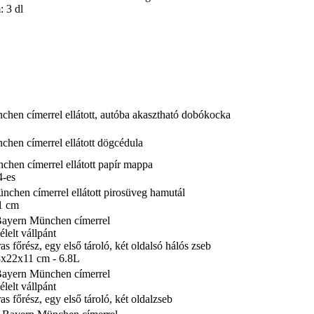
: 3 dl
hen címerrel ellátott, autóba akasztható dobókocka
hen címerrel ellátott dögcédula
chen címerrel ellátott papír mappa
4-es
nchen címerrel ellátott pirosüveg hamutál
1 cm
Bayern München címerrel
élelt vállpánt
as főrész, egy első tároló, két oldalsó hálós zseb
8x22x11 cm - 6.8L
Bayern München címerrel
élelt vállpánt
as főrész, egy első tároló, két oldalzseb