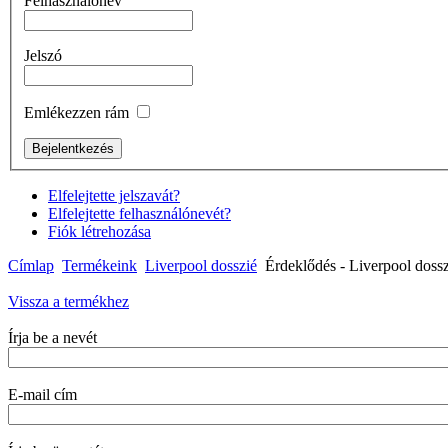
Felhasználónév
Jelszó
Emlékezzen rám
Elfelejtette jelszavát?
Elfelejtette felhasználónevét?
Fiók létrehozása
Címlap
Termékeink
Liverpool dosszié
Érdeklődés - Liverpool dossz
Vissza a termékhez
Írja be a nevét
E-mail cím